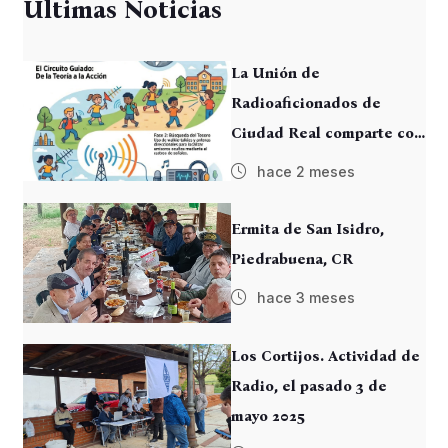
Ultimas Noticias
La Unión de
Radioaficionados de
Ciudad Real comparte con
el Colegio Miguel de
hace 2 meses
Cervantes su afición por la
radio. “Ondas que unen el
Ermita de San Isidro,
mundo”
Piedrabuena, CR
hace 3 meses
Los Cortijos. Actividad de
Radio, el pasado 3 de
mayo 2025