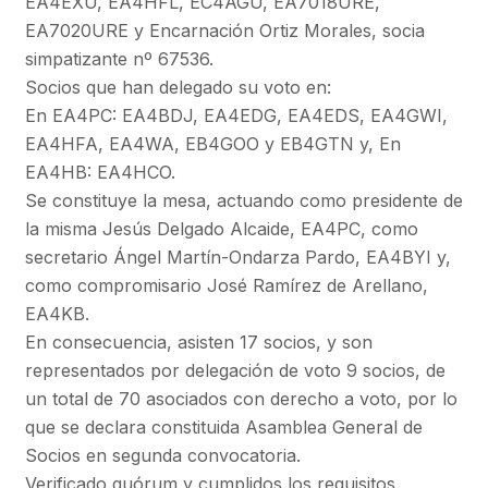
EA4EXU, EA4HFL, EC4AGU, EA7018URE,
EA7020URE y Encarnación Ortiz Morales, socia
simpatizante nº 67536.
Socios que han delegado su voto en:
En EA4PC: EA4BDJ, EA4EDG, EA4EDS, EA4GWI,
EA4HFA, EA4WA, EB4GOO y EB4GTN y, En
EA4HB: EA4HCO.
Se constituye la mesa, actuando como presidente de
la misma Jesús Delgado Alcaide, EA4PC, como
secretario Ángel Martín-Ondarza Pardo, EA4BYI y,
como compromisario José Ramírez de Arellano,
EA4KB.
En consecuencia, asisten 17 socios, y son
representados por delegación de voto 9 socios, de
un total de 70 asociados con derecho a voto, por lo
que se declara constituida Asamblea General de
Socios en segunda convocatoria.
Verificado quórum y cumplidos los requisitos